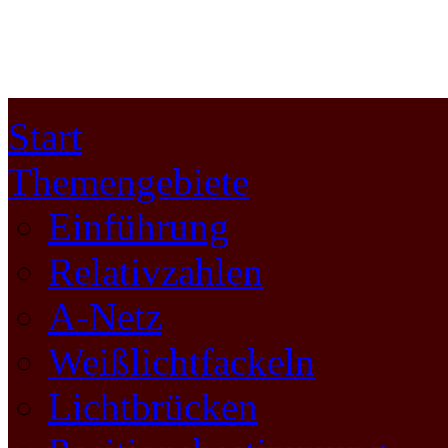
Start
Themengebiete
Einführung
Relativzahlen
A-Netz
Weißlichtfackeln
Lichtbrücken