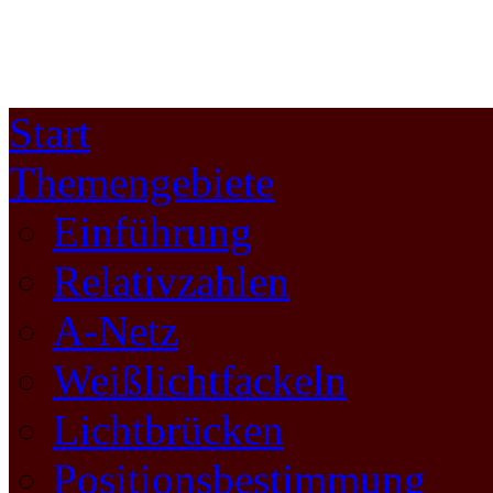
Start
Themengebiete
Einführung
Relativzahlen
A-Netz
Weißlichtfackeln
Lichtbrücken
Positionsbestimmung